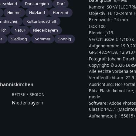
Dateigröße:
9,4 MB
utschland
Donauregion
Dorf
Kamera:
SONY
ILCE-7R
Himmel
Holzland
Horizont
Objektiv:
FE 12-24mm F
Brennweite:
24
mm
niskirchen
Kulturlandschaft
ISO:
100
lich
Natur
Niederbayern
Blende: ƒ/
13
al
Siedlung
Sommer
Sonnig
Verschlusszeit:
1/100 s
Aufgenommen:
19.9.20
GPS:
48.54139
,
12.9137
Fotograf:
Johann Dirsch
Copyright:
© 2026 DIR
Alle Rechte vorbehalten
Veröffentlicht am:
22.9
Ausrichtung:
Horizontal
ohanniskirchen
Blitz:
Flash did not fire
BEZIRK / REGION
mode
Niederbayern
Software:
Adobe Photos
Classic 14.5.1 (Macinto
Aufnahmezeit:
155815+