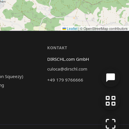
Leaflet
|
© OpenStreetMap contributors
N
KONTAKT
DIRSCHL.com GmbH
culoca@dirschl.com
on Squeezy)
+49 179 9766666
ng