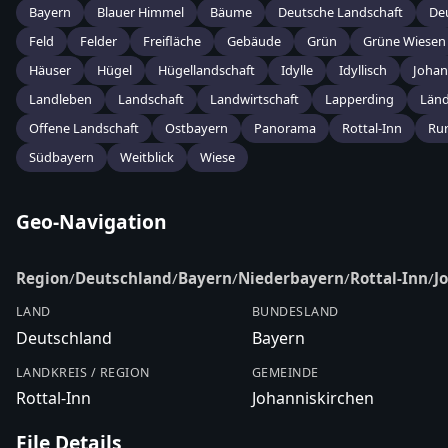
Bayern
Blauer Himmel
Bäume
Deutsche Landschaft
De
Feld
Felder
Freifläche
Gebäude
Grün
Grüne Wiesen
Häuser
Hügel
Hügellandschaft
Idylle
Idyllisch
Johan
Landleben
Landschaft
Landwirtschaft
Lapperding
Länd
Offene Landschaft
Ostbayern
Panorama
Rottal-Inn
Rur
Südbayern
Weitblick
Wiese
Geo-Navigation
Region
/
Deutschland
/
Bayern
/
Niederbayern
/
Rottal-Inn
/
J
LAND
BUNDESLAND
Deutschland
Bayern
LANDKREIS / REGION
GEMEINDE
Rottal-Inn
Johanniskirchen
File Details