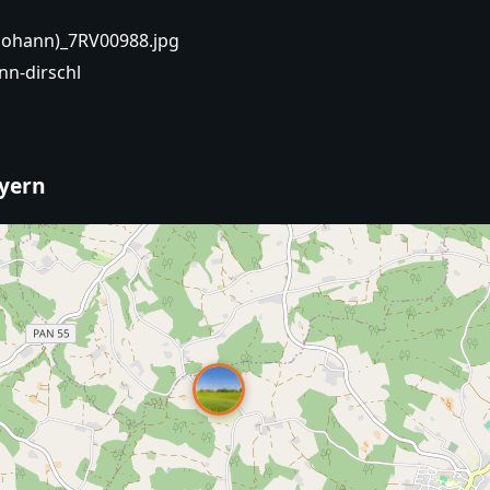
 Johann)_7RV00988.jpg
nn-dirschl
ayern