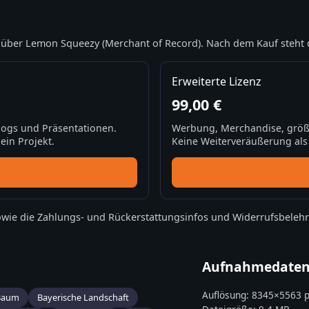
über Lemon Squeezy (Merchant of Record). Nach dem Kauf steht 
Erweiterte Lizenz
99,00 €
Blogs und Präsentationen.
Werbung, Merchandise, größ
ein Projekt.
Keine Weiterveräußerung als S
wie die
Zahlungs- und Rückerstattungsinfos
und
Widerrufsbeleh
Aufnahmedate
Auflösung:
8345
×
5563
p
Baum
Bayerische Landschaft