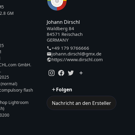
M5
2.8 GM
Johann Dirschl
Waldberg 84
84571 Reischach
GERMANY
25
+49 179 9766666
1
johann.dirschl@gmx.de
l
https://www.dirschl.com
SCHL.com GmbH.
.
.2025
 (normal)
Folgen
, compulsory flash
hop Lightroom
Nachricht an den Ersteller
sh)
0200