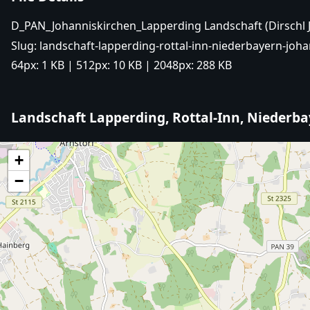
D_PAN_Johanniskirchen_Lapperding Landschaft (Dirschl
Slug:
landschaft-lapperding-rottal-inn-niederbayern-joha
64px:
1 KB
| 512px:
10 KB
| 2048px:
288 KB
Landschaft Lapperding, Rottal-Inn, Niederb
+
−