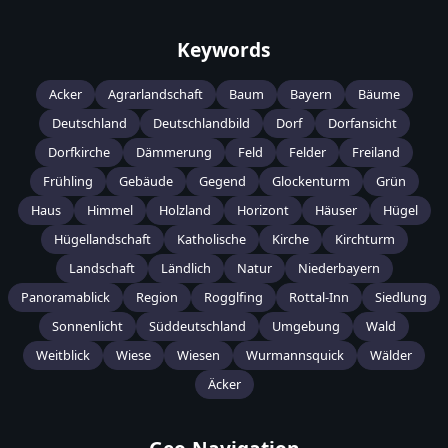
Keywords
Acker
Agrarlandschaft
Baum
Bayern
Bäume
Deutschland
Deutschlandbild
Dorf
Dorfansicht
Dorfkirche
Dämmerung
Feld
Felder
Freiland
Frühling
Gebäude
Gegend
Glockenturm
Grün
Haus
Himmel
Holzland
Horizont
Häuser
Hügel
Hügellandschaft
Katholische
Kirche
Kirchturm
Landschaft
Ländlich
Natur
Niederbayern
Panoramablick
Region
Rogglfing
Rottal-Inn
Siedlung
Sonnenlicht
Süddeutschland
Umgebung
Wald
Weitblick
Wiese
Wiesen
Wurmannsquick
Wälder
Äcker