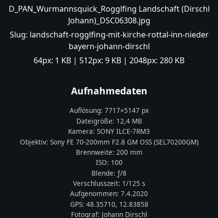
D_PAN_Wurmannsquick_Rogglfing Landschaft (Dirschl
Johann)_DSC06308.jpg
Slug:
landschaft-rogglfing-mit-kirche-rottal-inn-nieder
bayern-johann-dirschl
64px:
1 KB
| 512px:
9 KB
| 2048px:
280 KB
Aufnahmedaten
Auflösung:
7717
×
5147
px
Dateigröße:
12,4 MB
Kamera:
SONY
ILCE-7RM3
Objektiv:
Sony FE 70-200mm F2.8 GM OSS (SEL70200GM)
Brennweite:
200
mm
ISO:
100
Blende: ƒ/
8
Verschlusszeit:
1/125 s
Aufgenommen:
7.4.2020
GPS:
48.35710
,
12.83858
Fotograf:
Johann Dirschl