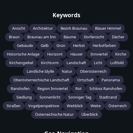
Keywords
Ansicht
Architektur
Bezirk Braunau
Blauer Himmel
Braun
Braunau am Inn
Bäume
Dorfansicht
Dächer
Gebäude
Gelb
Grün
Herbst
Herbstfarben
Historische Anlage
Horizont
Häuser
Innviertel
Kirche
Kirchengiebel
Kirchturm
Landschaft
Licht
Luftbild
Ländliche Idylle
Natur
Oberösterreich
Oberösterreichische Landschaft
Ortschaft
Panorama
Ranshofen
Region Innviertel
Rot
Schloss Ranshofen
Siedlung
Sonnenlicht
Sonniger Tag
Stadtrand
Straßen
Vogelperspektive
Weitblick
Weite
Österreich
Österreichische Natur
Überblick