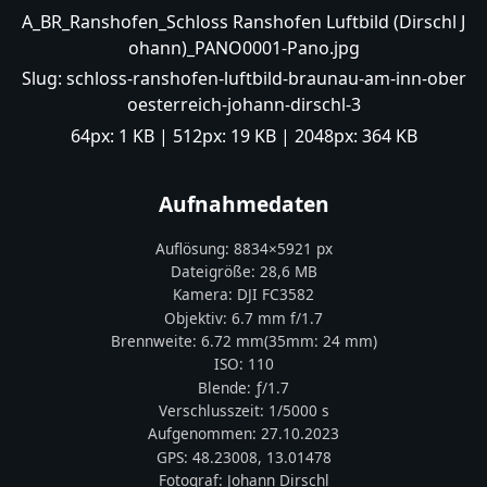
A_BR_Ranshofen_Schloss Ranshofen Luftbild (Dirschl J
ohann)_PANO0001-Pano.jpg
Slug:
schloss-ranshofen-luftbild-braunau-am-inn-ober
oesterreich-johann-dirschl-3
64px:
1 KB
| 512px:
19 KB
| 2048px:
364 KB
Aufnahmedaten
Auflösung:
8834
×
5921
px
Dateigröße:
28,6 MB
Kamera:
DJI
FC3582
Objektiv:
6.7 mm f/1.7
Brennweite:
6.72
mm
(35mm:
24
mm)
ISO:
110
Blende: ƒ/
1.7
Verschlusszeit:
1/5000 s
Aufgenommen:
27.10.2023
GPS:
48.23008
,
13.01478
Fotograf:
Johann Dirschl