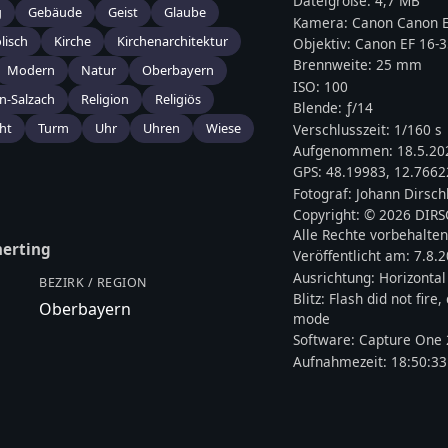
Dateigröße:
4,7 MB
g
Gebäude
Geist
Glaube
Kamera:
Canon
Canon E
lisch
Kirche
Kirchenarchitektur
Objektiv:
Canon EF 16-
Brennweite:
25
mm
Modern
Natur
Oberbayern
ISO:
100
n-Salzach
Religion
Religiös
Blende: ƒ/
14
cht
Turm
Uhr
Uhren
Wiese
Verschlusszeit:
1/160 s
Aufgenommen:
18.5.20
GPS:
48.19983
,
12.7662
Fotograf:
Johann Dirsch
Copyright:
© 2026 DIR
Alle Rechte vorbehalten
erting
Veröffentlicht am:
7.8.
Ausrichtung:
Horizontal
BEZIRK / REGION
Blitz:
Flash did not fire
Oberbayern
mode
Software:
Capture One 
Aufnahmezeit:
18:50:33