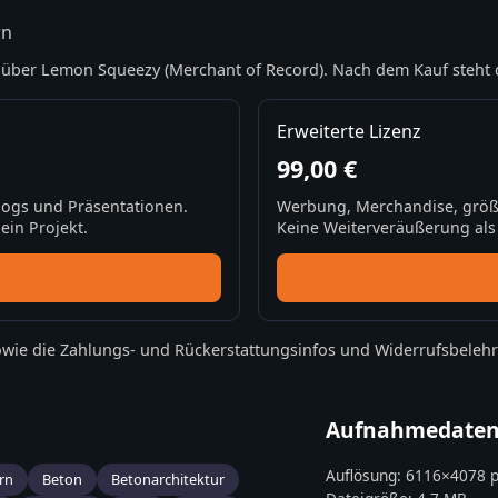
rn
über Lemon Squeezy (Merchant of Record). Nach dem Kauf steht 
Erweiterte Lizenz
99,00 €
Blogs und Präsentationen.
Werbung, Merchandise, größ
ein Projekt.
Keine Weiterveräußerung als S
wie die
Zahlungs- und Rückerstattungsinfos
und
Widerrufsbeleh
Aufnahmedate
Auflösung:
6116
×
4078
p
rn
Beton
Betonarchitektur