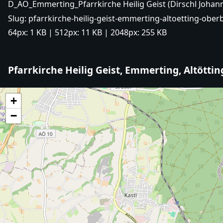
D_AÖ_Emmerting_Pfarrkirche Heilig Geist (Dirschl Johan
Slug:
pfarrkirche-heilig-geist-emmerting-altoetting-ober
64px:
1 KB
| 512px:
11 KB
| 2048px:
255 KB
Pfarrkirche Heilig Geist, Emmerting, Altötti
+
−