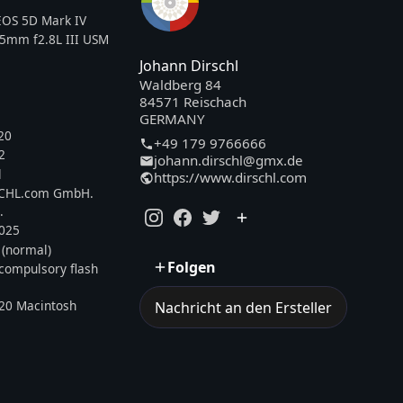
OS 5D Mark IV
35mm f2.8L III USM
Johann Dirschl
Waldberg 84
84571 Reischach
GERMANY
20
+49 179 9766666
2
johann.dirschl@gmx.de
l
https://www.dirschl.com
SCHL.com GmbH.
.
2025
 (normal)
Folgen
, compulsory flash
20 Macintosh
Nachricht an den Ersteller