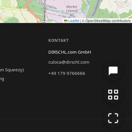
Leaflet
|
© OpenStreetMap contributors
N
KONTAKT
DIRSCHL.com GmbH
culoca@dirschl.com
on Squeezy)
+49 179 9766666
ng