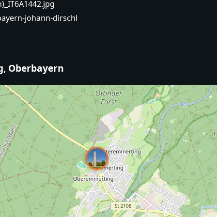
n)_IT6A1442.jpg
bayern-johann-dirschl
ng, Oberbayern