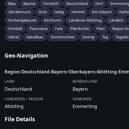
Blau
Bäume
Christlich
Deutschland
Dorf
Emmertin
Glockenturm
Grün
Heilig
Himmel
Inn-Salzach
Katho
Kirchengebäude
Kirchturm
Landkreis Altötting
Ländlich
Ortsbild
Panorama
Park
Pfarrkirche
Platz
Region In
Sakral
Sakralbau
Sonnenschein
Sonnig
Tag
Tagesli
Geo-Navigation
Region
/
Deutschland
/
Bayern
/
Oberbayern
/
Altötting
/
Emm
LAND
BUNDESLAND
Deutschland
Bayern
LANDKREIS / REGION
GEMEINDE
Altötting
Emmerting
File Details