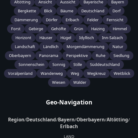
Altötting
Ansicht
Aussicht
Bayerische
Bayern
Bergkette
Blick
Bäume
Deutschland
Dorf
Dämmerung
Dörfer
Erlbach
Felder
Fernsicht
Forst
Gebirge
Gehöfte
Grün
Haizing
Himmel
Horizont
Häuser
Hügel
Idyllisch
Inn-Salzach
Landschaft
Ländlich
Morgendämmerung
Natur
Oberbayern
Panorama
Perspektive
Ruhe
Siedlung
Sonnenschein
Sonnig
Stille
Süddeutschland
Voralpenland
Wanderweg
Weg
Wegkreuz
Weitblick
Wiesen
Wälder
Geo-Navigation
Region
/
Deutschland
/
Bayern
/
Oberbayern
/
Altötting
/
Erlbach
LAND