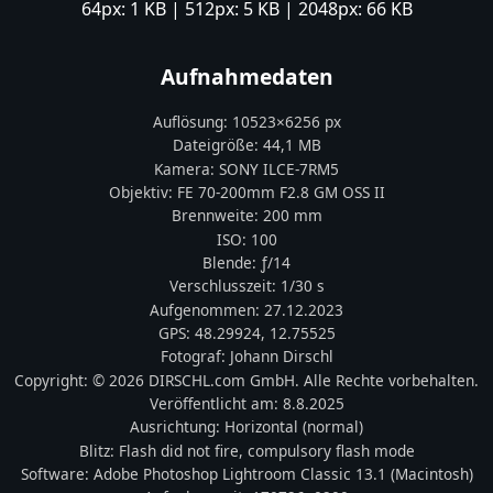
64px:
1 KB
| 512px:
5 KB
| 2048px:
66 KB
Aufnahmedaten
Auflösung:
10523
×
6256
px
Dateigröße:
44,1 MB
Kamera:
SONY
ILCE-7RM5
Objektiv:
FE 70-200mm F2.8 GM OSS II
Brennweite:
200
mm
ISO:
100
Blende: ƒ/
14
Verschlusszeit:
1/30 s
Aufgenommen:
27.12.2023
GPS:
48.29924
,
12.75525
Fotograf:
Johann Dirschl
Copyright:
© 2026 DIRSCHL.com GmbH. Alle Rechte vorbehalten.
Veröffentlicht am:
8.8.2025
Ausrichtung:
Horizontal (normal)
Blitz:
Flash did not fire, compulsory flash mode
Software:
Adobe Photoshop Lightroom Classic 13.1 (Macintosh)