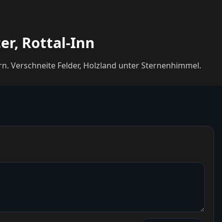
er, Rottal-Inn
Winterliche Nachtaufnahme der Kirche von Martinskirchen in Wurmannsquick, Landkreis Rottal-Inn, Niederbayern. Verschneite Felder, Holzland unter Sternenhimmel.