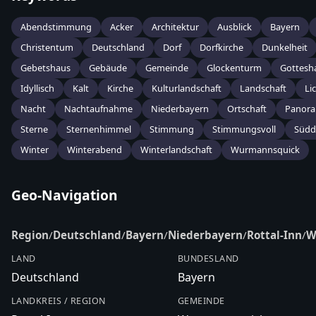
Abendstimmung
Acker
Architektur
Ausblick
Bayern
Christentum
Deutschland
Dorf
Dorfkirche
Dunkelheit
Gebetshaus
Gebäude
Gemeinde
Glockenturm
Gottesh
Idyllisch
Kalt
Kirche
Kulturlandschaft
Landschaft
Li
Nacht
Nachtaufnahme
Niederbayern
Ortschaft
Panor
Sterne
Sternenhimmel
Stimmung
Stimmungsvoll
Südd
Winter
Winterabend
Winterlandschaft
Wurmannsquick
Geo-Navigation
Region
/
Deutschland
/
Bayern
/
Niederbayern
/
Rottal-Inn
/
W
LAND
BUNDESLAND
Deutschland
Bayern
LANDKREIS / REGION
GEMEINDE