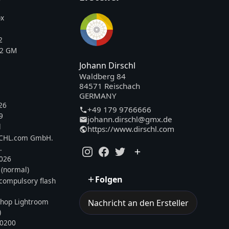
x
2
F2 GM
Johann Dirschl
Waldberg 84
84571 Reischach
GERMANY
26
+49 179 9766666
9
johann.dirschl@gmx.de
l
https://www.dirschl.com
SCHL.com GmbH.
.
2026
 (normal)
Folgen
, compulsory flash
hop Lightroom
Nachricht an den Ersteller
)
0200