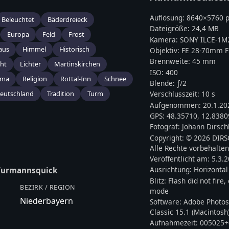
Auflösung:
8640
×
5760
p
Beleuchtet
Bäderdreieck
Dateigröße:
24,4 MB
Europa
Feld
Frost
Kamera:
SONY
ILCE-1M
aus
Himmel
Historisch
Objektiv:
FE 28-70mm 
Brennweite:
45
mm
cht
Lichter
Martinskirchen
ISO:
400
ama
Religion
Rottal-Inn
Schnee
Blende: ƒ/
2
eutschland
Tradition
Turm
Verschlusszeit:
10 s
Aufgenommen:
20.1.20
GPS:
48.35710
,
12.8380
Fotograf:
Johann Dirsch
Copyright:
© 2026 DIR
Alle Rechte vorbehalten
Veröffentlicht am:
5.3.
Ausrichtung:
Horizontal
urmannsquick
Blitz:
Flash did not fire
BEZIRK / REGION
mode
Niederbayern
Software:
Adobe Photos
Classic 15.1 (Macintosh
Aufnahmezeit:
005025+