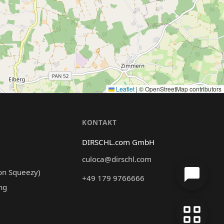
Leaflet
|
© OpenStreetMap contributors
N
KONTAKT
DIRSCHL.com GmbH
culoca@dirschl.com
on Squeezy)
+49 179 9766666
ng