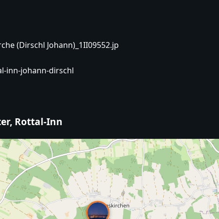
he (Dirschl Johann)_1II09552.jp
l-inn-johann-dirschl
er, Rottal-Inn